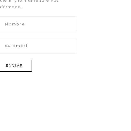
oletín y le mantendremos
nformado,