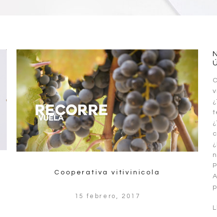
C
v
¿
¿
¿
n
P
Cooperativa vitivinicola
A
p
15 febrero, 2017
L