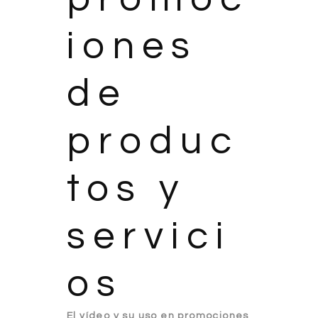
iones
de
produc
tos y
servici
os
El vídeo y su uso en promociones