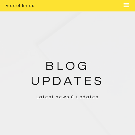
videofilm.es
Inicio
Nosotros
Contacto
Blog
BLOG
UPDATES
Latest news & updates