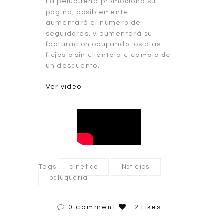
La peluquería promociona su
página, posiblemente
aumentará el número de
seguidores, y aumentará su
facturación ocupando los días
flojos o sin clientela a cambio de
un descuento.
Ver video
Tags
cinetico
Noticias
peluqueria
0 comment
-2 Likes